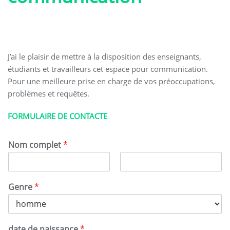
J’ai le plaisir de mettre à la disposition des enseignants,
étudiants et travailleurs cet espace pour communication.
Pour une meilleure prise en charge de vos préoccupations,
problèmes et requêtes.
FORMULAIRE DE CONTACTE
Nom complet
*
P
N
r
o
Genre
*
é
m
n
o
m
date de naissance
*