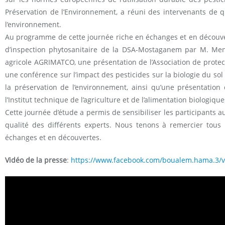
Préservation de l’Environnement, a réuni des intervenants de qua
l’environnement.
Au programme de cette journée riche en échanges et en découverte
d’inspection phytosanitaire de la DSA-Mostaganem par M. Menou
agricole AGRIMATCO, une présentation de l’Association de prote
une conférence sur l’impact des pesticides sur la biologie du sol
la préservation de l’environnement, ainsi qu’une présentation
l’Institut technique de l’agriculture et de l’alimentation biologiqu
Cette journée d’étude a permis de sensibiliser les participants a
qualité des différents experts. Nous tenons à remercier tous 
échanges et en découvertes.
Vidéo de la presse
:
https://www.facebook.com/boualem.hama.3/