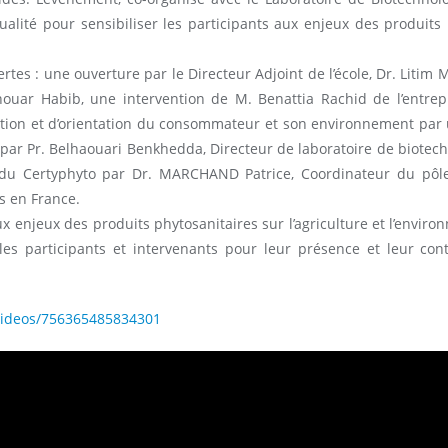
lité pour sensibiliser les participants aux enjeux des produits p
s : une ouverture par le Directeur Adjoint de l’école, Dr. Litim 
ar Habib, une intervention de M. Benattia Rachid de l’entrepri
ction et d’orientation du consommateur et son environnement par u
 par Pr. Belhaouari Benkhedda, Directeur de laboratoire de biotechn
 du Certyphyto par Dr. MARCHAND Patrice, Coordinateur du pôle i
es en France.
ux enjeux des produits phytosanitaires sur l’agriculture et l’envir
les participants et intervenants pour leur présence et leur con
videos/756365485834301