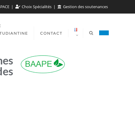
SPACE
Choix Spécialités
Gestion des soutenances
E
TUDIANTINE
CONTACT
mes
des