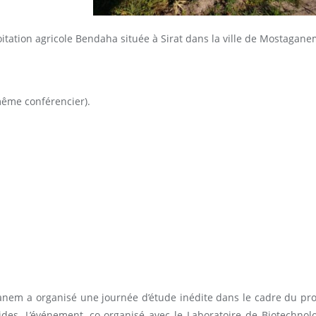
oitation agricole Bendaha située à Sirat dans la ville de Mostagane
même conférencier).
ganem a organisé une journée d’étude inédite dans le cadre du 
des. L’événement, co-organisé avec le Laboratoire de Biotechnolog