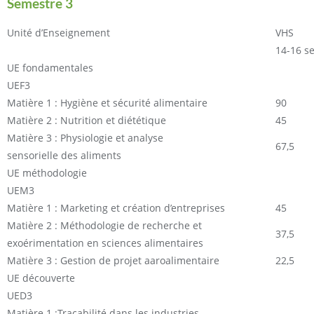
Semestre 3
Unité d’Enseignement
VHS
14-16 s
UE fondamentales
UEF3
Matière 1 : Hygiène et sécurité alimentaire
90
Matière 2 : Nutrition et diététique
45
Matière 3 : Physiologie et analyse
67,5
sensorielle des aliments
UE méthodologie
UEM3
Matière 1 : Marketing et création d’entreprises
45
Matière 2 : Méthodologie de recherche et
37,5
exoérimentation en sciences alimentaires
Matière 3 : Gestion de projet aaroalimentaire
22,5
UE découverte
UED3
Matière 1 :Traçabilité dans les industries