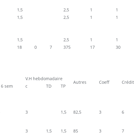
1,5
2,5
1
1
1,5
2,5
1
1
1,5
2,5
1
1
18
0
7
375
17
30
V.H hebdomadaire
Autres
Coeff
Crédi
16 sem
c
TD
TP
5
3
1,5
82,5
3
6
3
1,5
1,5
85
3
7