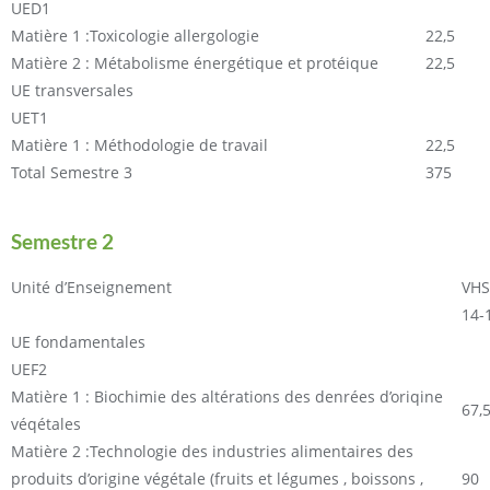
UED1
Matière 1 :Toxicologie allergologie
22,5
Matière 2 : Métabolisme énergétique et protéique
22,5
UE transversales
UET1
Matière 1 : Méthodologie de travail
22,5
Total Semestre 3
375
Semestre 2
Unité d’Enseignement
VHS
14-
UE fondamentales
UEF2
Matière 1 : Biochimie des altérations des denrées d’oriqine
67,
véqétales
Matière 2 :Technologie des industries alimentaires des
produits d’origine végétale (fruits et légumes , boissons ,
90