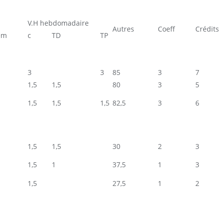
V.H hebdomadaire
Autres
Coeff
Crédits
em
c
TD
TP
3
3
85
3
7
1,5
1,5
80
3
5
1,5
1,5
1,5
82,5
3
6
1,5
1,5
30
2
3
1,5
1
37,5
1
3
1,5
27,5
1
2