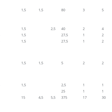
1,5
1,5
80
3
5
1,5
2,5
40
2
4
5
1,5
27,5
1
2
5
1,5
27,5
1
2
1,5
1,5
5
2
2
5
1,5
2,5
1
1
25
1
1
15
4,5
5,5
375
17
30