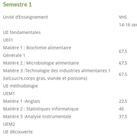
Semestre 1
Unité d’Enseignement
VHS
14-16 s
UE fondamentales
UEF1
Matière 1 : Biochimie alimentaire
67,5
Générale 1
Matière 2 : Microbiologie alimentaire
67,5
Matière 3 :Technologie des industries alimentaires 1
67,5
(lait,sucre,corps gras, viande et poissons)
UE méthodologie
UEM1
Matière 1 :Anglais
22,5
Matière 2 : Statistiques informatique
45
Matière 3 :Analyse instrumentale
37,5
UEM2
UE découverte