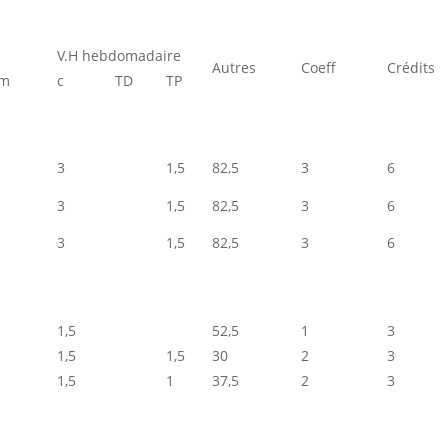
V.H hebdomadaire
Autres
Coeff
Crédits
em
c
TD
TP
3
1,5
82,5
3
6
3
1,5
82,5
3
6
3
1,5
82,5
3
6
1,5
52,5
1
3
1,5
1,5
30
2
3
1,5
1
37,5
2
3