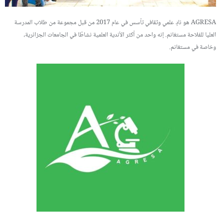
AGRESA هو نادٍ علمي وثقافي تأسس في عام 2017 من قبل مجموعة من طلاب المدرسة
العليا للفلاحة مستغانم. إنه واحد من أكثر الأندية العلمية نشاطًا في الجامعات الجزائرية،
وخاصة في مستغانم.