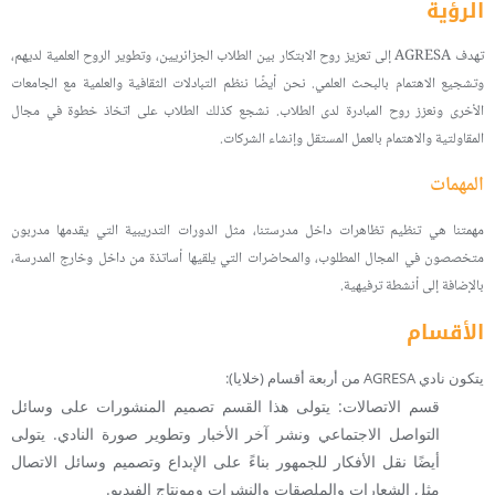
الرؤية
تهدف AGRESA إلى تعزيز روح الابتكار بين الطلاب الجزائريين، وتطوير الروح العلمية لديهم،
وتشجيع الاهتمام بالبحث العلمي. نحن أيضًا ننظم التبادلات الثقافية والعلمية مع الجامعات
الأخرى ونعزز روح المبادرة لدى الطلاب. نشجع كذلك الطلاب على اتخاذ خطوة في مجال
المقاولتية والاهتمام بالعمل المستقل وإنشاء الشركات.
المهمات
مهمتنا هي تنظيم تظاهرات داخل مدرستنا، مثل الدورات التدريبية التي يقدمها مدربون
متخصصون في المجال المطلوب، والمحاضرات التي يلقيها أساتذة من داخل وخارج المدرسة،
بالإضافة إلى أنشطة ترفيهية.
الأقسام
يتكون نادي AGRESA من أربعة أقسام (خلايا):
قسم الاتصالات: يتولى هذا القسم تصميم المنشورات على وسائل
التواصل الاجتماعي ونشر آخر الأخبار وتطوير صورة النادي. يتولى
أيضًا نقل الأفكار للجمهور بناءً على الإبداع وتصميم وسائل الاتصال
مثل الشعارات والملصقات والنشرات ومونتاج الفيديو.