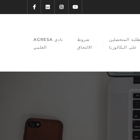
طلبة المتحصلين
شروط
نادي AGRESA
على البكالوريا
الالتحاق
العلمي