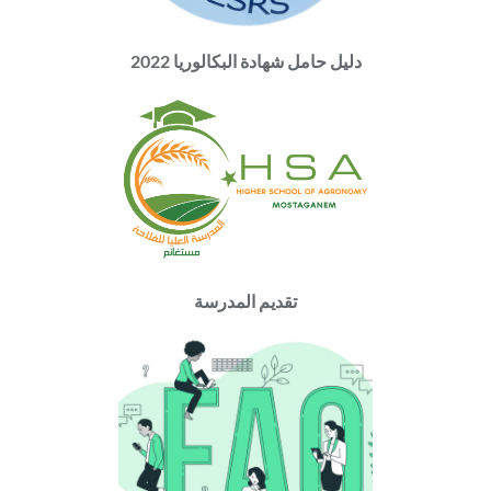
ﺩﻟﻴﻞ ﺣﺎﻣﻞ ﺷﻬﺎﺩﺓ ﺍﻟﺒﻜﺎﻟﻮﺭﻳﺎ 2022
تقديم المدرسة